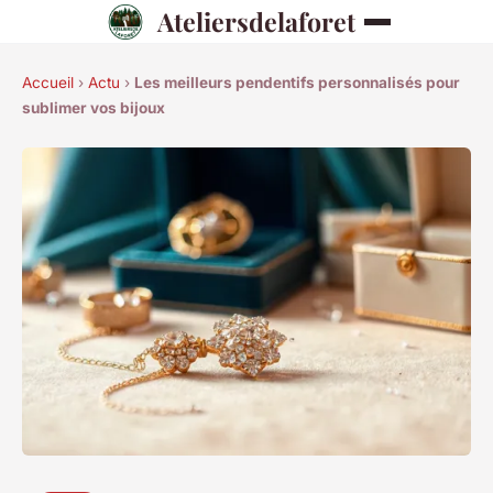
Ateliersdelaforet
Accueil
›
Actu
›
Les meilleurs pendentifs personnalisés pour
sublimer vos bijoux